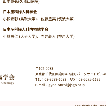
山本泰弘(久我山病院)
日本産科婦人科学会
小松宏彰 (鳥取大学)、佐藤豊実 (筑波大学)
日本産科婦人科内視鏡学会
小林栄仁 (大分大学)、寺井義人 (神戸大学)
〒102-0083
東京都千代田区麹町4-7麹町パークサイドビル4
TEL：
03-3288-1033
FAX：
03-5275-1192
E-mail：
gyne-oncol@jsgo.or.jp
Copyright(C) The Japan 