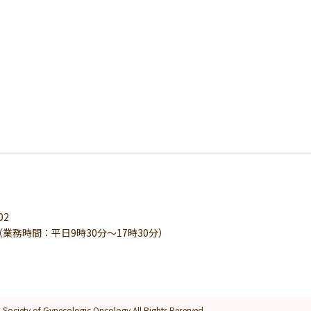
02
（業務時間：平日9時30分〜17時30分）
Society of Gynecologic Oncology All Rights Reserved.